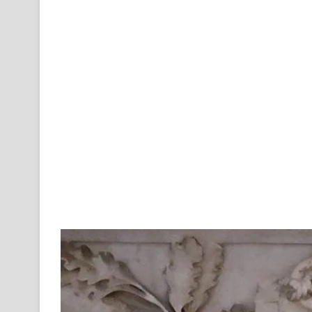
X
email