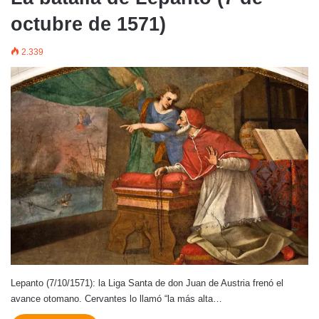
octubre de 1571)
2.339
Lepanto (7/10/1571): la Liga Santa de don Juan de Austria frenó el
avance otomano. Cervantes lo llamó “la más alta…