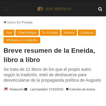
Menú
Bu
Inicio
/
En Portada
Arte
Edad Antigua
En Portada
Historia
Literatura
Mitología e Iconografía
Breve resumen de la Eneida,
libro a libro
Se trata de 12 libros de los que el propio autor,
según la tradición, trató de deshacerse para
desvincularse de la propaganda política de Augusto
Send
Redacción
Last Updated: 17/10/2025
4 minutos de lectura
an
email