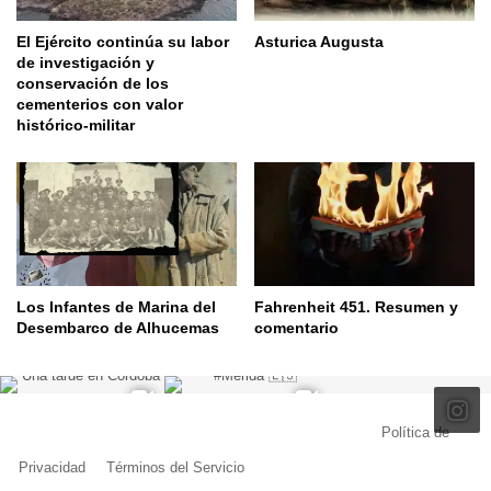
El Ejército continúa su labor
Asturica Augusta
de investigación y
conservación de los
cementerios con valor
histórico-militar
Los Infantes de Marina del
Fahrenheit 451. Resumen y
Desembarco de Alhucemas
comentario
© Copyright 2026, Todos los derechos reservados |
Política de
Privacidad
|
Términos del Servicio
| Creado por Miguel Ángel Ferreiro