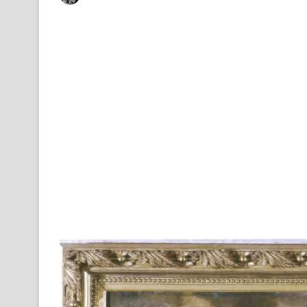
on
an
X
email