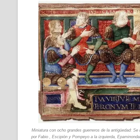
Miniatura con ocho grandes guerreros de la antigüedad: Se
por Fabio , Escipión y Pompeyo a la izquierda, Epaminondas 