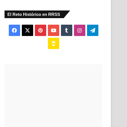
El Reto Histórico en RRSS
Facebook
X
Pinterest
YouTube
Tumblr
Instagram
Telegram
Buy
Me
a
Coffee