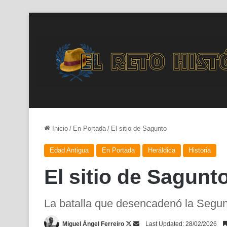
Inicio
/
En Portada
/
El sitio de Sagunto
Edad Antigua
En Portada
Heráldica
Historia
El sitio de Sagunt
La batalla que desencadenó la Segu
Follow
Send
Miguel Ángel Ferreiro
Last Updated: 28/02/2026