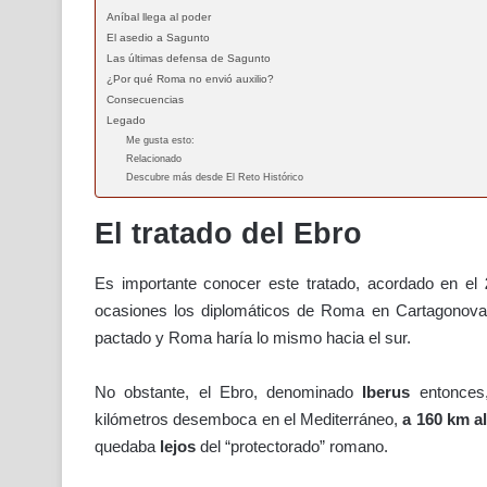
Aníbal llega al poder
El asedio a Sagunto
Las últimas defensa de Sagunto
¿Por qué Roma no envió auxilio?
Consecuencias
Legado
Me gusta esto:
Relacionado
Descubre más desde El Reto Histórico
El tratado del Ebro
Es importante conocer este tratado, acordado en el
ocasiones los diplomáticos de Roma en Cartagonova 
pactado y Roma haría lo mismo hacia el sur.
No obstante, el Ebro, denominado
Iberus
entonces,
kilómetros desemboca en el Mediterráneo,
a 160 km a
quedaba
lejos
del “protectorado” romano.