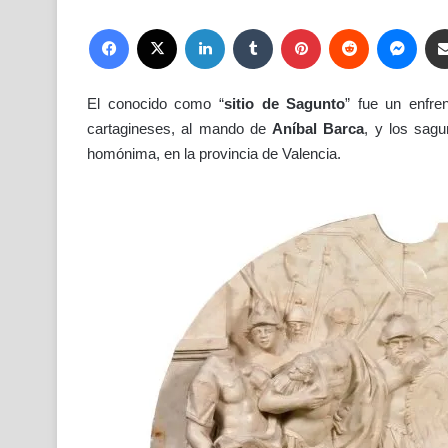
Facebook
X
LinkedIn
Tumblr
Pinterest
Reddit
Mess
El conocido como “
sitio de Sagunto
” fue un enfre
cartagineses, al mando de
Aníbal Barca
, y los sagu
homónima, en la provincia de Valencia.