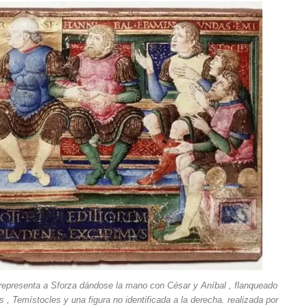
 representa a Sforza dándose la mano con César y Aníbal , flanqueado
, Temístocles y una figura no identificada a la derecha. realizada por