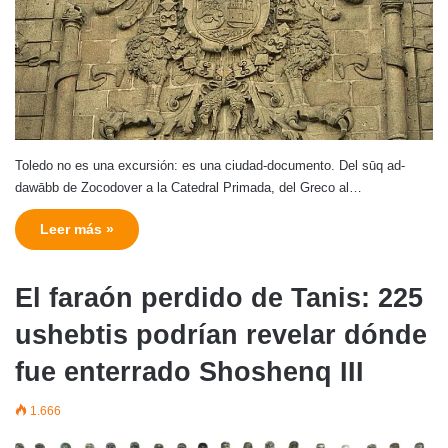
Toledo no es una excursión: es una ciudad-documento. Del sūq ad-
dawābb de Zocodover a la Catedral Primada, del Greco al…
Leer más »
El faraón perdido de Tanis: 225
ushebtis podrían revelar dónde
fue enterrado Shoshenq III
1.666