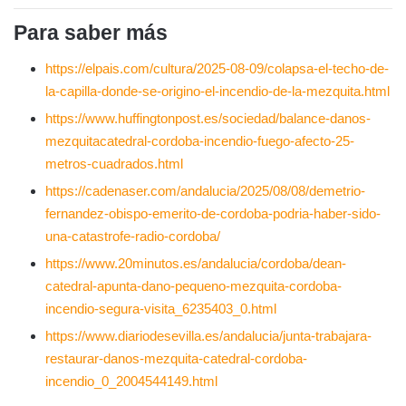
Para saber más
https://elpais.com/cultura/2025-08-09/colapsa-el-techo-de-
la-capilla-donde-se-origino-el-incendio-de-la-mezquita.html
https://www.huffingtonpost.es/sociedad/balance-danos-
mezquitacatedral-cordoba-incendio-fuego-afecto-25-
metros-cuadrados.html
https://cadenaser.com/andalucia/2025/08/08/demetrio-
fernandez-obispo-emerito-de-cordoba-podria-haber-sido-
una-catastrofe-radio-cordoba/
https://www.20minutos.es/andalucia/cordoba/dean-
catedral-apunta-dano-pequeno-mezquita-cordoba-
incendio-segura-visita_6235403_0.html
https://www.diariodesevilla.es/andalucia/junta-trabajara-
restaurar-danos-mezquita-catedral-cordoba-
incendio_0_2004544149.html