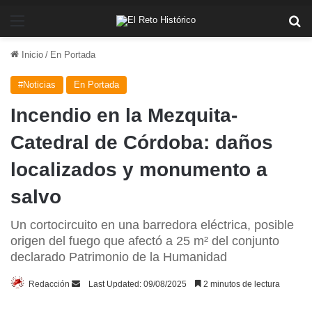
Menú
Bu
Inicio
/
En Portada
#Noticias
En Portada
Incendio en la Mezquita-
Catedral de Córdoba: daños
localizados y monumento a
salvo
Un cortocircuito en una barredora eléctrica, posible
origen del fuego que afectó a 25 m² del conjunto
declarado Patrimonio de la Humanidad
Send
Redacción
Last Updated: 09/08/2025
2 minutos de lectura
an