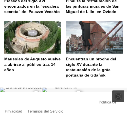
Frescos del siglo XVI
Finaliza la restauración de
encontrados en la “escalera
las pinturas murales de San
secreta” del Palazzo Vecchio
Miguel de Lillo, en Oviedo
Mausoleo de Augusto vuelve
Encuentran un broche del
a abrirse al público tras 14
siglo XV durante la
años
restauración de la grúa
portuaria de Gdańsk
© Copyright 2026, Todos los derechos reservados |
Política de
Privacidad
|
Términos del Servicio
| Creado por Miguel Ángel Ferreiro
Facebook
X
Pinterest
YouTube
Tumblr
Instagram
Telegram
Buy