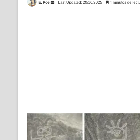
Send
E. Poe
Last Updated: 20/10/2025
4 minutos de lect
an
email