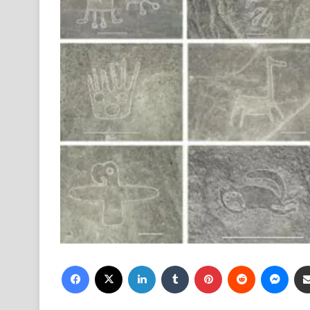
Facebook
X
LinkedIn
Tumblr
Pinterest
Reddit
Mess