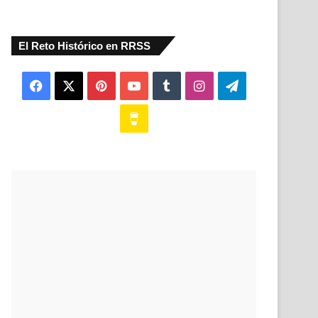
El Reto Histórico en RRSS
Facebook
X
Pinterest
YouTube
Tumblr
Instagram
Telegram
Buy
Me
a
Coffee