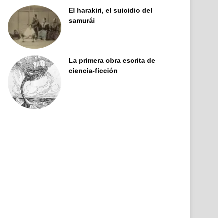
El harakiri, el suicidio del
samurái
La primera obra escrita de
ciencia-ficción