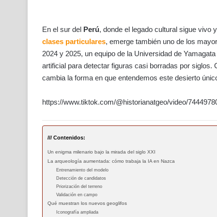
En el sur del
Perú
, donde el legado cultural sigue vivo 
clases particulares
, emerge también uno de los mayore
2024 y 2025, un equipo de la Universidad de Yamagata j
artificial para detectar figuras casi borradas por siglo
cambia la forma en que entendemos este desierto únic
https://www.tiktok.com/@historianatgeo/video/744497
/// Contenidos:
Un enigma milenario bajo la mirada del siglo XXI
La arqueología aumentada: cómo trabaja la IA en Nazca
Entrenamiento del modelo
Detección de candidatos
Priorización del terreno
Validación en campo
Qué muestran los nuevos geoglifos
Iconografía ampliada