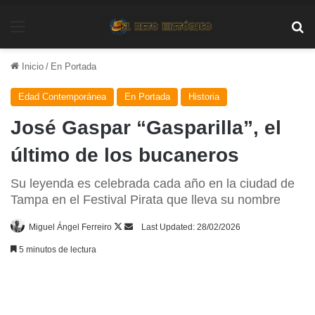
Menú
Bu
Inicio
/
En Portada
Edad Contemporánea
En Portada
Historia
José Gaspar “Gasparilla”, el
último de los bucaneros
Su leyenda es celebrada cada año en la ciudad de
Tampa en el Festival Pirata que lleva su nombre
Follow
Send
Miguel Ángel Ferreiro
Last Updated: 28/02/2026
on
an
5 minutos de lectura
X
email