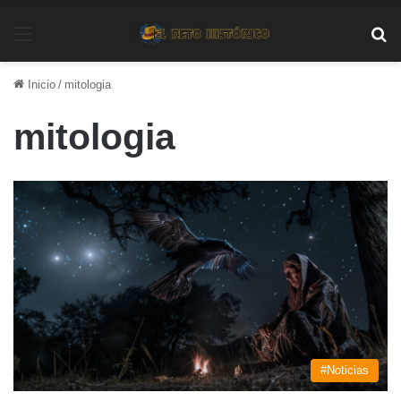
Menú
Bu
Inicio
/
mitologia
mitologia
#Noticias