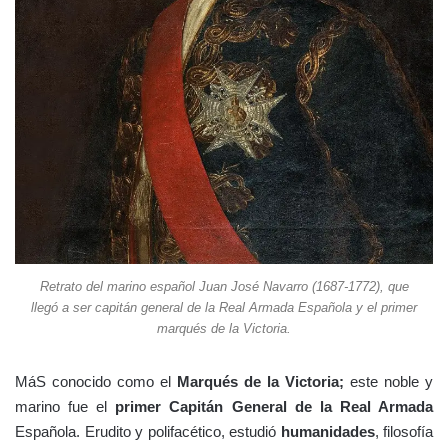
Retrato del marino español Juan José Navarro (1687-1772), que
llegó a ser capitán general de la Real Armada Española y el primer
marqués de la Victoria.
MáS conocido como el
Marqués de la Victoria;
este noble y
marino fue el
primer Capitán General de la Real Armada
Española. Erudito y polifacético, estudió
humanidades
, filosofía