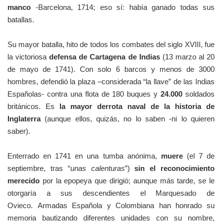
manco
-Barcelona, 1714; eso sí: había ganado todas sus
batallas.
Su mayor batalla, hito de todos los combates del siglo XVIII, fue
la victoriosa
defensa de Cartagena de Indias
(13 marzo al 20
de mayo de 1741). Con solo 6 barcos y menos de 3000
hombres, defendió la plaza –considerada “la llave” de las Indias
Españolas- contra una flota de 180 buques y
24.000
soldados
británicos. Es
la mayor derrota naval de la historia de
Inglaterra
(aunque ellos, quizás, no lo saben -ni lo quieren
saber).
Enterrado en 1741 en una tumba anónima,
muere
(el 7 de
septiembre, tras “
unas calenturas
”)
sin el reconocimiento
merecido
por la epopeya que dirigió; aunque más tarde, se le
otorgaría a sus descendientes el Marquesado de
Ovieco. Armadas Española y Colombiana han honrado su
memoria bautizando diferentes unidades con su nombre,