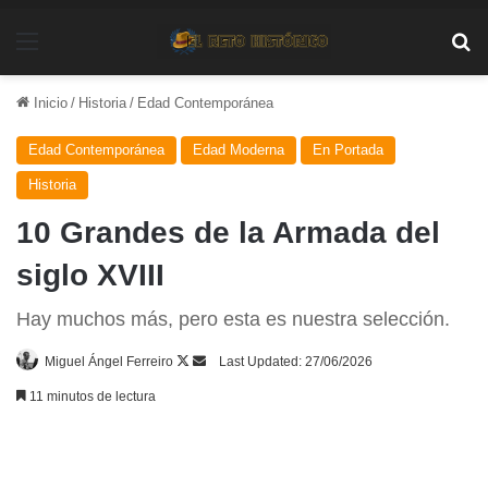
Menú
Bu
Inicio
/
Historia
/
Edad Contemporánea
Edad Contemporánea
Edad Moderna
En Portada
Historia
10 Grandes de la Armada del
siglo XVIII
Hay muchos más, pero esta es nuestra selección.
Follow
Send
Miguel Ángel Ferreiro
Last Updated: 27/06/2026
on
an
11 minutos de lectura
X
email