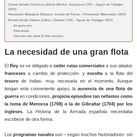
Cosme Damián Churruca y Elorza (Motrico, Guipúzcoa 1761 – Aguas de Trafalgar
1805)
Alessandro Malaspina (Mulazzo, ducado de Parma – Pontremoli, Milanesado 1809)
Dionisio Alcalá Galiano (Cabra, Córdoba 1760 – Aguas de Trafalgar 1805)
Me gusta esto:
Relacionado
Descubre más desde El Reto Histórico
La necesidad de una gran flota
El
Rey
se ve obligado a
ceder rutas comerciales
a sus aliados
franceses
a cambio de protección- y
escolta
a la flota del
tesoro
de Indias- muy necesaria en el momento. Aunque
tengan este conveniente apoyo, la
ausencia de una flota de
guerra
en condiciones,
propicia episodios tan nefastos como
la toma de Menorca (1708) o la de Gibraltar (1704) por los
ingleses
. La Historia de la Armada española necesitaba
escribirse de otra forma.
Los
programas navales
son – según muchos historiadores- sin