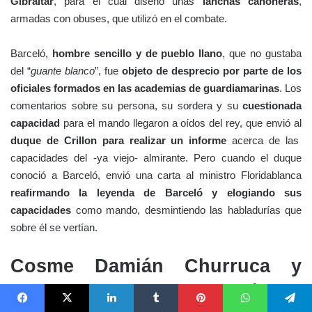
Gibraltar
, para el cual diseñó unas
lanchas cañoneras
,
armadas con obuses, que utilizó en el combate.
Barceló,
hombre sencillo y de pueblo llano
, que no gustaba
del “
guante blanco
”, fue
objeto de desprecio por parte de los
oficiales formados en las academias de guardiamarinas
. Los
comentarios sobre su persona, su sordera y su
cuestionada
capacidad
para el mando llegaron a oídos del rey, que envió al
duque de Crillon para realizar un informe
acerca de las
capacidades del -ya viejo- almirante. Pero cuando el duque
conoció a Barceló, envió una carta al ministro Floridablanca
reafirmando la leyenda de Barceló y elogiando sus
capacidades
como mando, desmintiendo las habladurías que
sobre él se vertían.
Cosme Damián Churruca y
Elorza (Motrico, Guipúzcoa
Facebook
X
LinkedIn
Tumblr
Pinterest
WhatsApp
Telegram