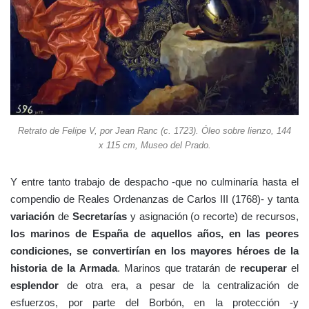
Retrato de Felipe V, por Jean Ranc (c. 1723). Óleo sobre lienzo, 144
x 115 cm, Museo del Prado.
Y entre tanto trabajo de despacho -que no culminaría hasta el
compendio de Reales Ordenanzas de Carlos III (1768)- y tanta
variación
de
Secretarías
y asignación (o recorte) de recursos,
los marinos de España de aquellos años, en las peores
condiciones, se convertirían en los mayores héroes de la
historia de la Armada
. Marinos que tratarán de
recuperar
el
esplendor
de otra era, a pesar de la centralización de
esfuerzos, por parte del Borbón, en la protección -y