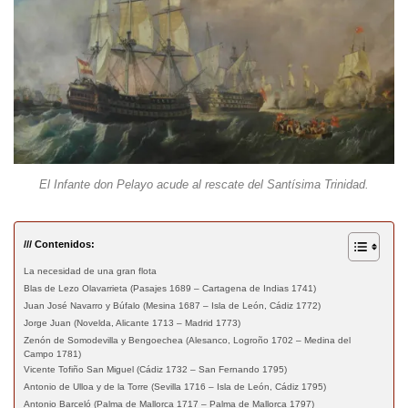
El Infante don Pelayo acude al rescate del Santísima Trinidad.
/// Contenidos:
La necesidad de una gran flota
Blas de Lezo Olavarrieta (Pasajes 1689 – Cartagena de Indias 1741)
Juan José Navarro y Búfalo (Mesina 1687 – Isla de León, Cádiz 1772)
Jorge Juan (Novelda, Alicante 1713 – Madrid 1773)
Zenón de Somodevilla y Bengoechea (Alesanco, Logroño 1702 – Medina del
Campo 1781)
Vicente Tofiño San Miguel (Cádiz 1732 – San Fernando 1795)
Antonio de Ulloa y de la Torre (Sevilla 1716 – Isla de León, Cádiz 1795)
Antonio Barceló (Palma de Mallorca 1717 – Palma de Mallorca 1797)