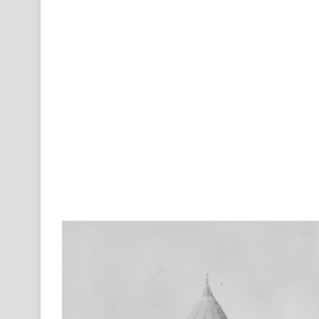
X
email