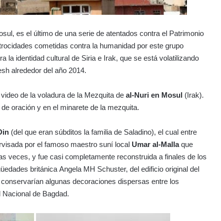
osul, es el último de una serie de atentados contra el Patrimonio
e atrocidades cometidas contra la humanidad por este grupo
 la identidad cultural de Siria e Irak, que se está volatilizando
esh alrededor del año 2014.
 video de la voladura de la Mezquita de
al-Nuri en Mosul
(Irak).
de oración y en el minarete de la mezquita.
Din
(del que eran súbditos la familia de Saladino), el cual entre
rvisada por el famoso maestro suní local
Umar al-Malla
que
s veces, y fue casi completamente reconstruida a finales de los
güedades británica
Angela MH Schuster, d
el edificio original del
 conservarían algunas decoraciones dispersas entre los
l Nacional de Bagdad.