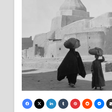
Facebook
X
LinkedIn
Tumblr
Pinterest
Reddit
Mess