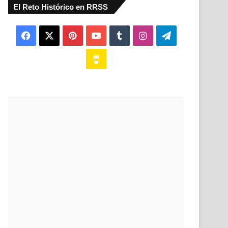
El Reto Histórico en RRSS
Facebook
X
Pinterest
YouTube
Tumblr
Instagram
Telegram
Buy
Me
a
Coffee