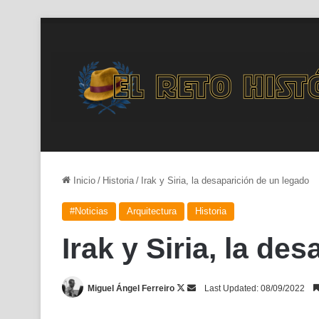
Inicio
/
Historia
/
Irak y Siria, la desaparición de un legado
#Noticias
Arquitectura
Historia
Irak y Siria, la de
Follow
Send
Miguel Ángel Ferreiro
Last Updated: 08/09/2022
on
an