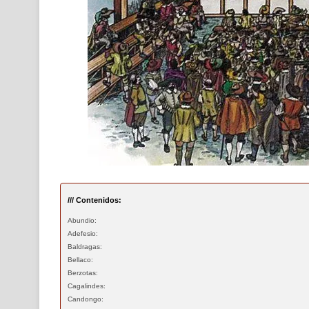
/// Contenidos:
Abundio:
Adefesio:
Baldragas:
Bellaco:
Berzotas:
Cagalindes:
Candongo: