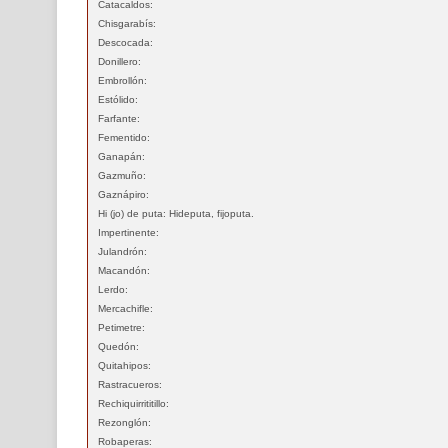
Catacaldos:
Chisgarabís:
Descocada:
Donillero:
Embrollón:
Estólido:
Farfante:
Fementido:
Ganapán:
Gazmuño:
Gaznápiro:
Hi (jo) de puta: Hideputa, fijoputa.
Impertinente:
Julandrón:
Macandón:
Lerdo:
Mercachifle:
Petimetre:
Quedón:
Quitahipos:
Rastracueros:
Rechiquirrititillo:
Rezonglón:
Robaperas: