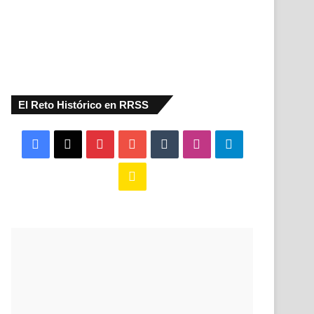
El Reto Histórico en RRSS
Facebook
X
Pinterest
YouTube
Tumblr
Instagram
Telegram
Buy
Me
a
Coffee