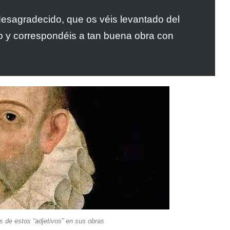
desagradecido, que os véis levantado del
tulo y correspondéis a tan buena obra con
s de estos “adjetivos” en sus obras