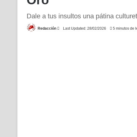
Oro
Dale a tus insultos una pátina culture
Send
Redacción
Last Updated: 28/02/2026
5 minutos de l
an
email
Facebook
X
LinkedIn
Tumblr
Pinterest
Reddit
Mess