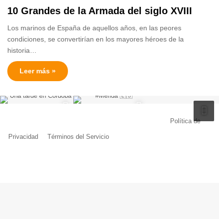
10 Grandes de la Armada del siglo XVIII
Los marinos de España de aquellos años, en las peores
condiciones, se convertirían en los mayores héroes de la
historia…
Leer más »
© Copyright 2026, Todos los derechos reservados |
Política de
Privacidad
|
Términos del Servicio
| Creado por Miguel Ángel Ferreiro
Facebook
X
Pinterest
YouTube
Tumblr
Instagram
Telegram
Buy
Me
a