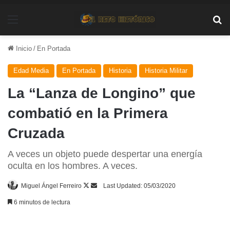
Menú
Bu
Inicio
/
En Portada
Edad Media
En Portada
Historia
Historia Militar
La “Lanza de Longino” que
combatió en la Primera
Cruzada
A veces un objeto puede despertar una energía
oculta en los hombres. A veces.
Follow
Send
Miguel Ángel Ferreiro
Last Updated: 05/03/2020
on
an
6 minutos de lectura
X
email