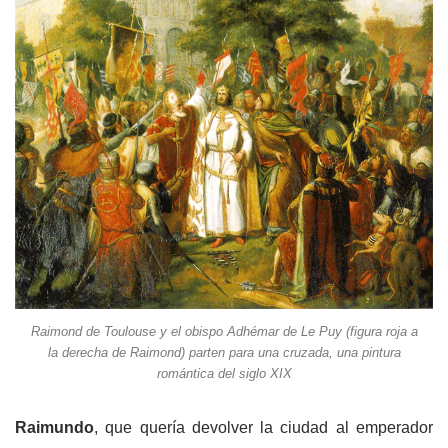
Raimond de Toulouse y el obispo Adhémar de Le Puy (figura roja a
la derecha de Raimond) parten para una cruzada, una pintura
romántica del siglo XIX
Raimundo
, que quería devolver la ciudad al emperador