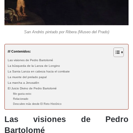
San Andrés pintado por Ribera (Museo del Prado)
/// Contenidos:
Las visiones de Pedro Bartolomé
La búsqueda de la Lanza de Longino
La Santa Lanza en cabeza hacia el combate
La muerte del prelado papal
La marcha a Jerusalén
El Juicio Divino de Pedro Bartolomé
Me gusta esto:
Relacionado
Descubre más desde El Reto Histórico
Las visiones de Pedro
Bartolomé