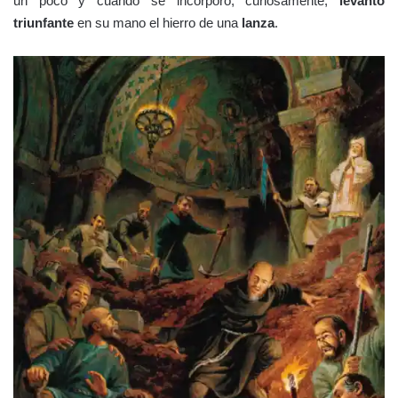
un poco y cuando se incorporó, curiosamente,
levantó
triunfante
en su mano el hierro de una
lanza
.