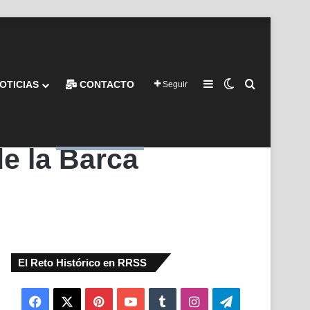
Barra lateral
Switch skin
Buscar por
OTICIAS
CONTACTO
Seguir
de la Barca
El Reto Histórico en RRSS
Facebook
X
Pinterest
YouTube
Tumblr
Instagram
Telegram