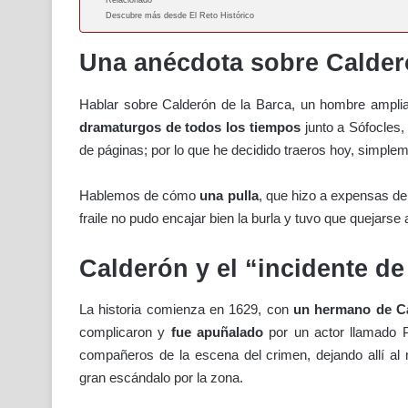
Relacionado
Descubre más desde El Reto Histórico
Una anécdota sobre Calder
Hablar sobre Calderón de la Barca, un hombre ampli
dramaturgos de todos los tiempos
junto a Sófocles,
de páginas; por lo que he decidido traeros hoy, simple
Hablemos de cómo
una pulla
, que hizo a expensas de 
fraile no pudo encajar bien la burla y tuvo que quejarse 
Calderón y el “incidente de 
La historia comienza en 1629, con
un hermano de Ca
complicaron y
fue apuñalado
por un actor llamado P
compañeros de la escena del crimen, dejando allí al 
gran escándalo por la zona.