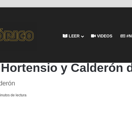
LEER
VIDEOS
#N
 la Barca
y Hortensio y Calderón 
lderón
nutos de lectura