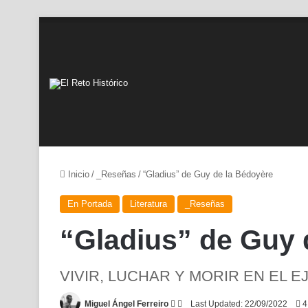
Inicio
/
_Reseñas
/
“Gladius” de Guy de la Bédoyère
En Portada
Literatura
_Reseñas
“Gladius” de Guy 
VIVIR, LUCHAR Y MORIR EN EL 
Follow
Send
Miguel Ángel Ferreiro
Last Updated: 22/09/2022
4