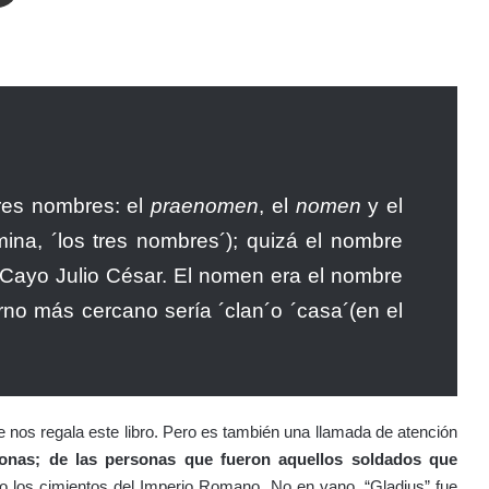
res nombres: el
praenomen
, el
nomen
y el
ina, ´los tres nombres´); quizá el nombre
 Cayo Julio César. El nomen era el nombre
no más cercano sería ´clan´o ´casa´(en el
 nos regala este libro. Pero es también una llamada de atención
rsonas; de las personas que fueron aquellos soldados que
o los cimientos del Imperio Romano. No en vano, “Gladius” fue