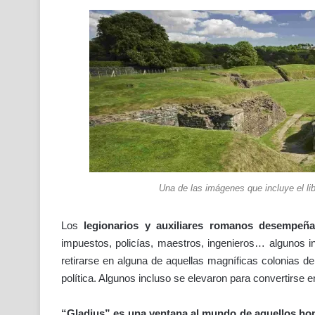
Una de las imágenes que incluye el lib
Los
legionarios y auxiliares romanos desempeña
impuestos, policías, maestros, ingenieros… algunos in
retirarse en alguna de aquellas magníficas colonias de
política. Algunos incluso se elevaron para convertirse
“Gladius” es una ventana al mundo de aquellos h