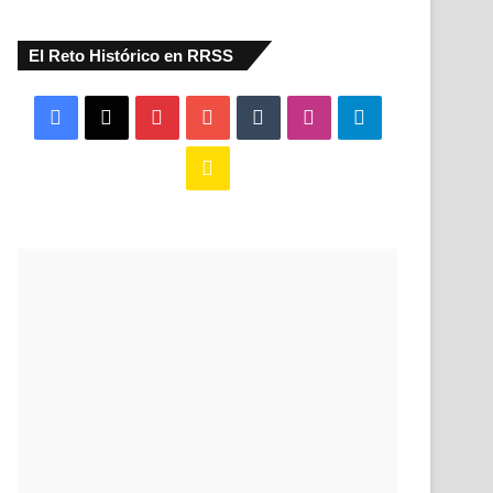
El Reto Histórico en RRSS
Facebook
X
Pinterest
YouTube
Tumblr
Instagram
Telegram
Buy
Me
a
Coffee