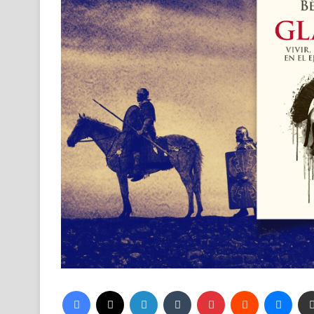
Facebook
X
LinkedIn
Tumblr
Pinterest
Reddit
Mess