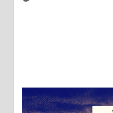
on
an
X
email