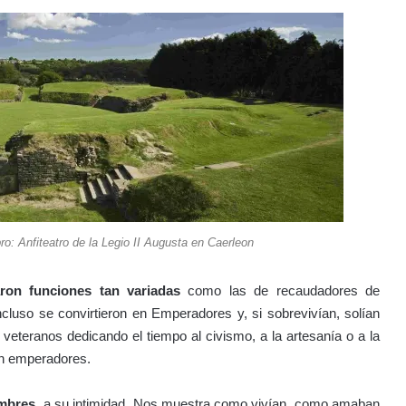
ro: Anfiteatro de la Legio II Augusta en Caerleon
ron funciones tan variadas
como las de recaudadores de
cluso se convirtieron en Emperadores y, si sobrevivían, solían
 veteranos dedicando el tiempo al civismo, a la artesanía o a la
 en emperadores.
ombres
, a su intimidad. Nos muestra como vivían, como amaban