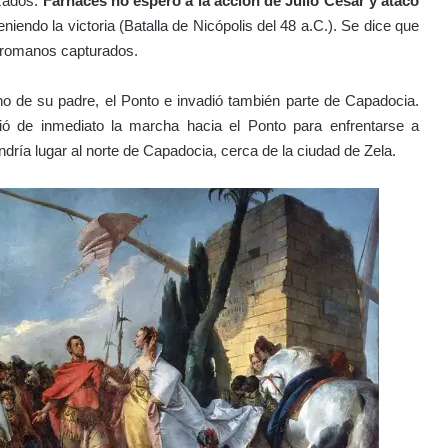
azados.
Farnaces no esperó a la acción de Julio César y atacó
eniendo la victoria (Batalla de Nicópolis del 48 a.C.). Se dice que
os romanos capturados.
ino de su padre, el Ponto e invadió también parte de Capadocia.
ió de inmediato la marcha hacia el Ponto para enfrentarse a
dría lugar al norte de Capadocia, cerca de la ciudad de Zela.