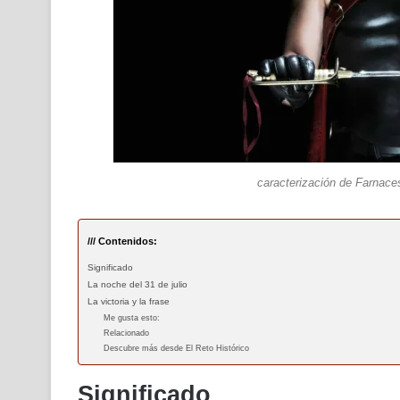
caracterización de Farnaces
/// Contenidos:
Significado
La noche del 31 de julio
La victoria y la frase
Me gusta esto:
Relacionado
Descubre más desde El Reto Histórico
Significado