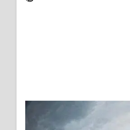
on
an
X
email