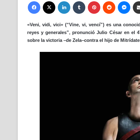
Facebook
X
LinkedIn
Tumblr
Pinterest
Reddit
Mess
«Veni, vidi, vici» (“Vine, vi, vencí”) es una cono
reyes y generales”, pronunció Julio César en el 
sobre la victoria –de Zela–contra el hijo de Mitrídate