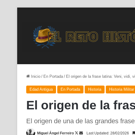
Inicio
/
En Portada
/
El origen de la frase latina: Veni, vidi, v
Edad Antigua
En Portada
Historia
Historia Militar
El origen de la fras
El origen de una de las grandes frase
Follow
Send
Miguel Ángel Ferreiro
Last Updated: 28/02/2026