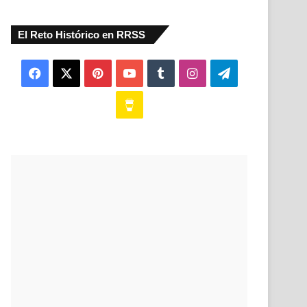
El Reto Histórico en RRSS
Facebook
X
Pinterest
YouTube
Tumblr
Instagram
Telegram
Buy
Me
a
Coffee