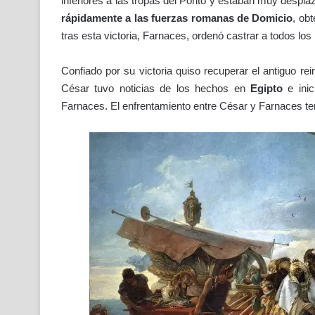
inferiores a las tropas del Ponto y estaban muy despl
rápidamente a las fuerzas romanas de Domicio
, obt
tras esta victoria, Farnaces, ordenó castrar a todos l
Confiado por su victoria quiso recuperar el antiguo re
César tuvo noticias de los hechos en
Egipto
e inic
Farnaces. El enfrentamiento entre César y Farnaces ten