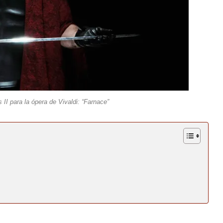
 II para la ópera de Vivaldi: “Farnace”