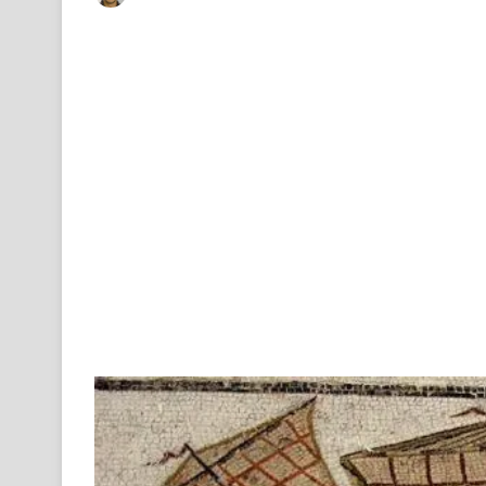
on
an
X
email