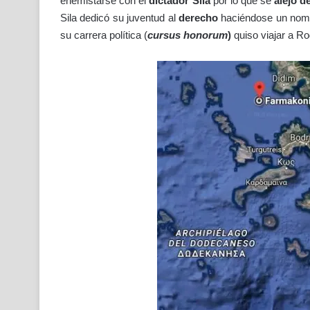
enemistarse con el
dictador Sila
por lo que se
alejó 
Sila dedicó su juventud al
derecho
haciéndose un nombr
su carrera política (
cursus
honorum
)
quiso viajar a Ro