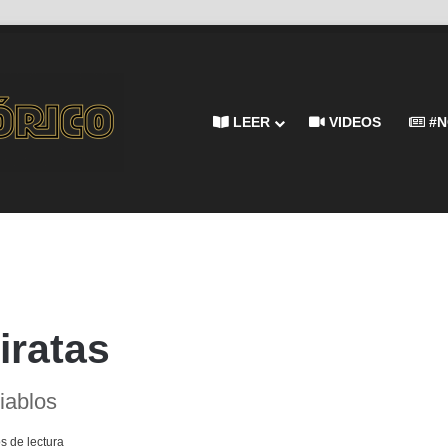
LEER
VIDEOS
#N
iratas
iablos
s de lectura