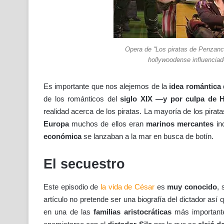
Opera de “Los piratas de Penzance
hollywoodense influenciado
Es importante que nos alejemos de la
idea romántica
de los románticos del
siglo XIX —y por culpa de
realidad acerca de los piratas. La mayoría de los pira
Europa
muchos de ellos eran
marinos mercantes
in
económica
se lanzaban a la mar en busca de botín.
El secuestro
Este episodio de
la vida de César
es
muy conocido
, 
artículo no pretende ser una biografía del dictador así 
en una de las
familias aristocráticas
más importante