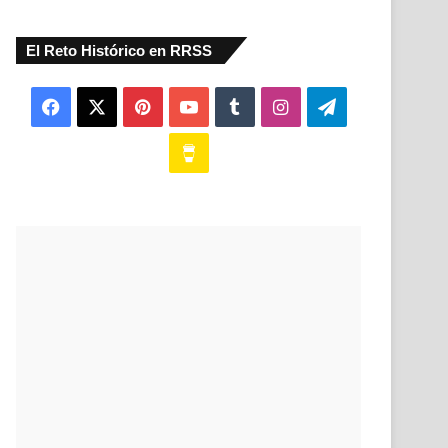
El Reto Histórico en RRSS
Facebook
X
Pinterest
YouTube
Tumblr
Instagram
Telegram
Buy
Me
a
Coffee