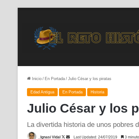
Inicio
/
En Portada
/
Julio César y los piratas
Edad Antigua
En Portada
Historia
Julio César y los p
La divertida historia de unos pobres d
Follow
Send
_Ignasi Vidal
Last Updated: 24/07/2019
3 minuto