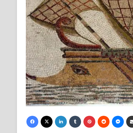
Facebook
X
LinkedIn
Tumblr
Pinterest
Reddit
Mess