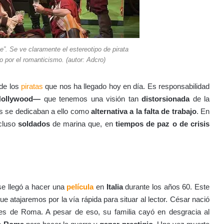
”. Se ve claramente el estereotipo de pirata
 por el romanticismo. (autor: Adcro)
de los
piratas
que nos ha llegado hoy en día. Es responsabilidad
 Hollywood—
que tenemos una visión tan
distorsionada
de la
tas se dedicaban a ello como
alternativa a la falta de trabajo
. En
cluso
soldados
de marina que, en
tiempos de paz o de crisis
se llegó a hacer una
película
en
Italia
durante los años 60. Este
que atajaremos por la vía rápida para situar al lector. César nació
s de Roma. A pesar de eso, su familia cayó en desgracia al