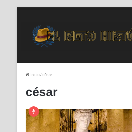
Inicio
/
césar
césar