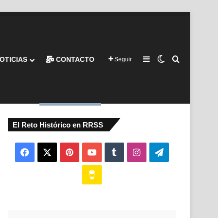
Barra lateral
Switch skin
Buscar por
OTICIAS
CONTACTO
Seguir
El Reto Histórico en RRSS
Facebook
X
Pinterest
YouTube
Tumblr
Instagram
Telegram
Buy
Me
a