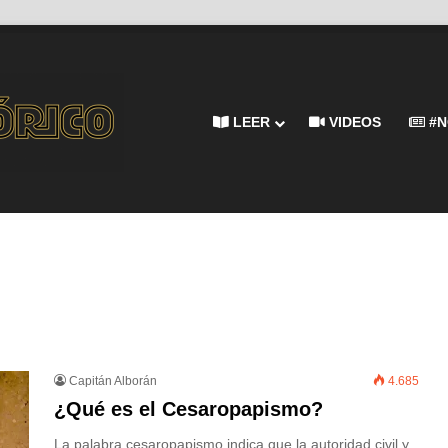
LEER
VIDEOS
#N
Capitán Alborán
4.685
¿Qué es el Cesaropapismo?
La palabra cesaropapismo indica que la autoridad civil y