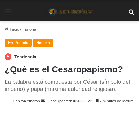
Menú
Bu
Inicio
/
Historia
En Portada
Historia
Tendencia
¿Qué es el Cesaropapismo?
La palabra está compuesta por César (símbolo del
imperio) y papa (máxima autoridad religiosa).
Send
Capitán Alborán
Last Updated: 02/02/2023
2 minutos de lectura
an
email