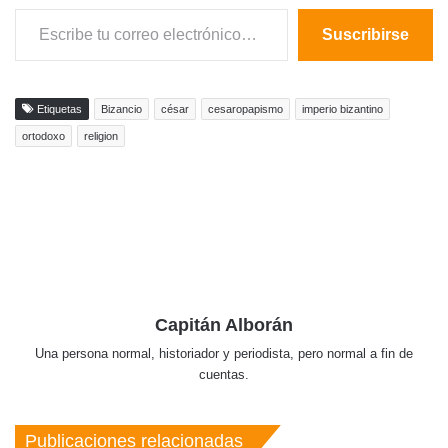
Escribe tu correo electrónico…
Suscribirse
Etiquetas
Bizancio
césar
cesaropapismo
imperio bizantino
ortodoxo
religion
Capitán Alborán
Una persona normal, historiador y periodista, pero normal a fin de
cuentas.
Publicaciones relacionadas