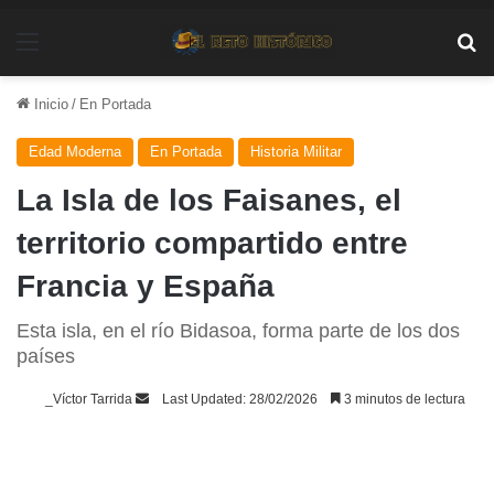
Menú
Bu
Inicio
/
En Portada
Edad Moderna
En Portada
Historia Militar
La Isla de los Faisanes, el
territorio compartido entre
Francia y España
Esta isla, en el río Bidasoa, forma parte de los dos
países
Send
_Víctor Tarrida
Last Updated: 28/02/2026
3 minutos de lectura
an
email