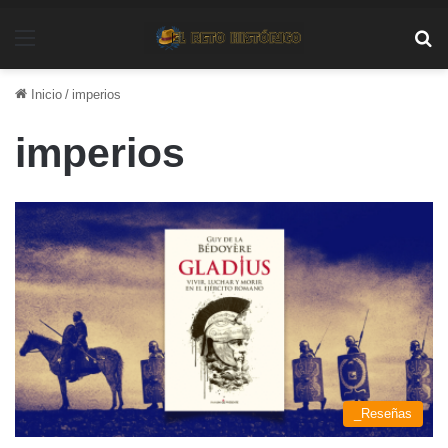
Menú
Bu
Inicio
/
imperios
imperios
_Reseñas