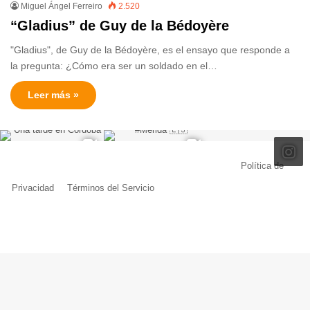
Miguel Ángel Ferreiro
2.520
“Gladius” de Guy de la Bédoyère
"Gladius", de Guy de la Bédoyère, es el ensayo que responde a
la pregunta: ¿Cómo era ser un soldado en el…
Leer más »
© Copyright 2026, Todos los derechos reservados |
Política de
Privacidad
|
Términos del Servicio
| Creado por Miguel Ángel Ferreiro
Facebook
X
Pinterest
YouTube
Tumblr
Instagram
Telegram
Buy
Me
a