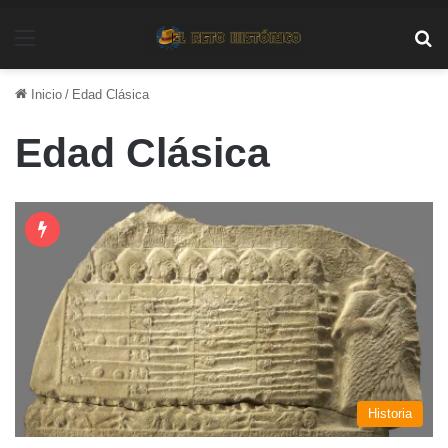
Menú
Bu
Inicio
/
Edad Clásica
Edad Clásica
Historia