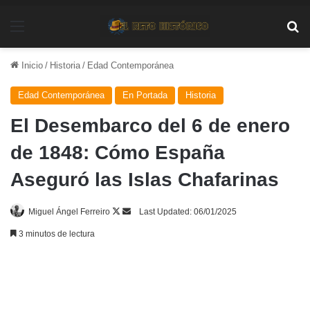
Menú
Bu
Inicio
/
Historia
/
Edad Contemporánea
Edad Contemporánea
En Portada
Historia
El Desembarco del 6 de enero
de 1848: Cómo España
Aseguró las Islas Chafarinas
Follow
Send
Miguel Ángel Ferreiro
Last Updated: 06/01/2025
on
an
3 minutos de lectura
X
email