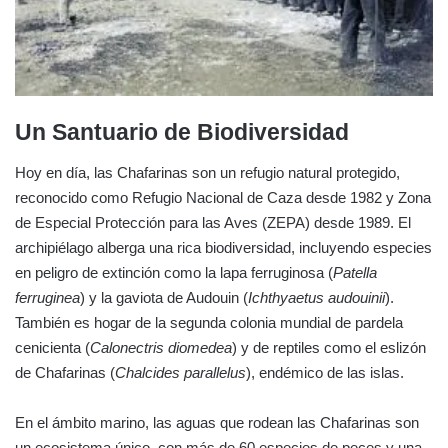
Un Santuario de Biodiversidad
Hoy en día, las Chafarinas son un refugio natural protegido,
reconocido como Refugio Nacional de Caza desde 1982 y Zona
de Especial Protección para las Aves (ZEPA) desde 1989. El
archipiélago alberga una rica biodiversidad, incluyendo especies
en peligro de extinción como la lapa ferruginosa (
Patella
ferruginea
) y la gaviota de Audouin (
Ichthyaetus audouinii
).
También es hogar de la segunda colonia mundial de pardela
cenicienta (
Calonectris diomedea
) y de reptiles como el eslizón
de Chafarinas (
Chalcides parallelus
), endémico de las islas.
En el ámbito marino, las aguas que rodean las Chafarinas son
un ecosistema único, con más de 60 especies de peces y una