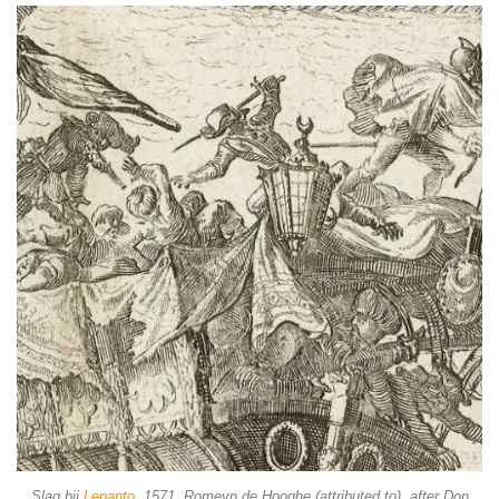
Slag bij
Lepanto
, 1571, Romeyn de Hooghe (attributed to), after Don