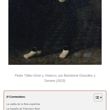
Pedro Téllez-Girón y Velasco, por Bartolomé González y
Serrano (1615).
/// Contenidos:
La salida de la flota española
La hazaña de Francisco Roel