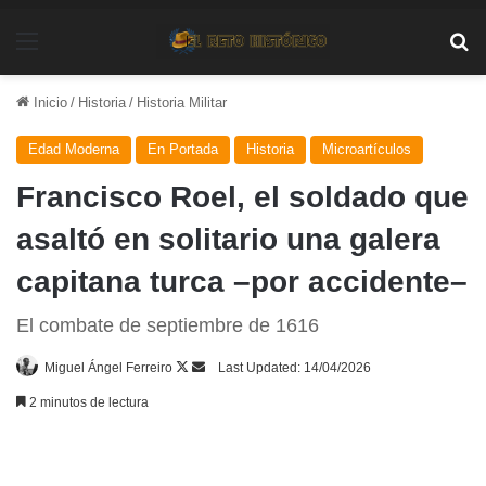
Menú
Bu
Inicio
/
Historia
/
Historia Militar
Edad Moderna
En Portada
Historia
Microartículos
Francisco Roel, el soldado que
asaltó en solitario una galera
capitana turca –por accidente–
El combate de septiembre de 1616
Follow
Send
Miguel Ángel Ferreiro
Last Updated: 14/04/2026
on
an
2 minutos de lectura
X
email