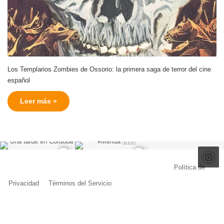
Los Templarios Zombies de Ossorio: la primera saga de terror del cine
español
Leer más »
© Copyright 2026, Todos los derechos reservados |
Política de
Privacidad
|
Términos del Servicio
| Creado por Miguel Ángel Ferreiro
Facebook
X
Pinterest
YouTube
Tumblr
Instagram
Telegram
Buy