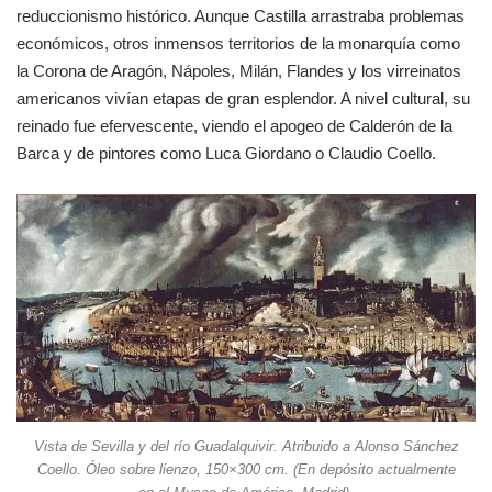
reduccionismo histórico. Aunque Castilla arrastraba problemas
económicos, otros inmensos territorios de la monarquía como
la Corona de Aragón, Nápoles, Milán, Flandes y los virreinatos
americanos vivían etapas de gran esplendor. A nivel cultural, su
reinado fue efervescente, viendo el apogeo de Calderón de la
Barca y de pintores como Luca Giordano o Claudio Coello.
Vista de Sevilla y del río Guadalquivir. Atribuido a Alonso Sánchez
Coello. Óleo sobre lienzo, 150×300 cm. (En depósito actualmente