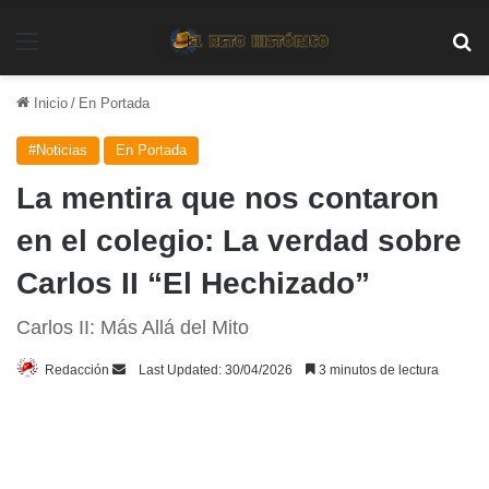
Menú
Bu
Inicio
/
En Portada
#Noticias
En Portada
La mentira que nos contaron
en el colegio: La verdad sobre
Carlos II “El Hechizado”
Carlos II: Más Allá del Mito
Send
Redacción
Last Updated: 30/04/2026
3 minutos de lectura
an
email