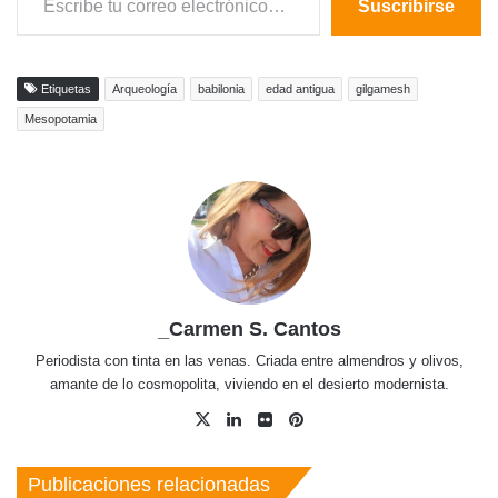
Suscribirse
Etiquetas
Arqueología
babilonia
edad antigua
gilgamesh
Mesopotamia
_Carmen S. Cantos
Periodista con tinta en las venas. Criada entre almendros y olivos,
amante de lo cosmopolita, viviendo en el desierto modernista.
X
LinkedIn
Flickr
Pinterest
Publicaciones relacionadas