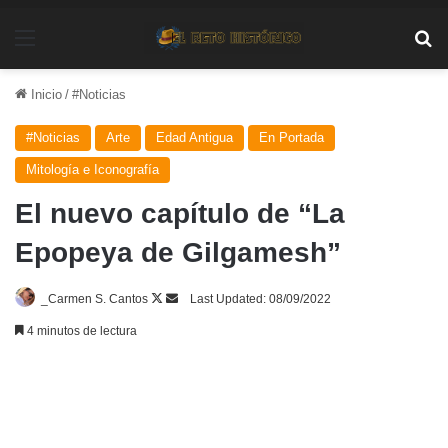
Menú
Bu
Inicio
/
#Noticias
#Noticias
Arte
Edad Antigua
En Portada
Mitología e Iconografía
El nuevo capítulo de “La
Epopeya de Gilgamesh”
Follow
Send
_Carmen S. Cantos
Last Updated: 08/09/2022
on
an
4 minutos de lectura
X
email