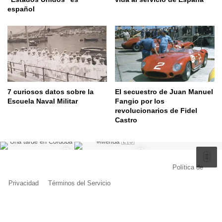
español
7 curiosos datos sobre la
El secuestro de Juan Manuel
Escuela Naval Militar
Fangio por los
revolucionarios de Fidel
Castro
© Copyright 2026, Todos los derechos reservados |
Política de
Privacidad
|
Términos del Servicio
| Creado por Miguel Ángel Ferreiro
Facebook
X
Pinterest
YouTube
Tumblr
Instagram
Telegram
Buy