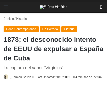
Menú
Bu
Inicio
/
Historia
Edad Contemporánea
En Portada
Historia
1873; el desconocido intento
de EEUU de expulsar a España
de Cuba
La captura del vapor "Virginius"
Send
_Carmen García
Last Updated: 20/07/2019
4 minutos de lectura
an
email