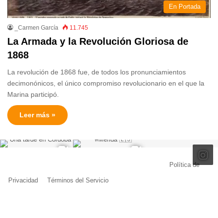
En Portada
_Carmen García
11.745
La Armada y la Revolución Gloriosa de
1868
La revolución de 1868 fue, de todos los pronunciamientos
decimonónicos, el único compromiso revolucionario en el que la
Marina participó.
Leer más »
© Copyright 2026, Todos los derechos reservados |
Política de
Privacidad
|
Términos del Servicio
| Creado por Miguel Ángel Ferreiro
Facebook
X
Pinterest
YouTube
Tumblr
Instagram
Telegram
Buy