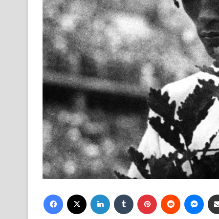
Facebook
X
LinkedIn
Tumblr
Pinterest
Reddit
Mess