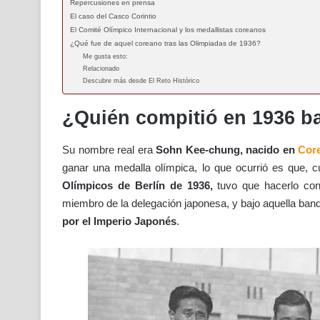
Repercusiones en prensa
El caso del Casco Corintio
El Comité Olímpico Internacional y los medallistas coreanos
¿Qué fue de aquel coreano tras las Olimpiadas de 1936?
Me gusta esto:
Relacionado
Descubre más desde El Reto Histórico
¿Quién compitió en 1936 ba
Su nombre real era
Sohn Kee-chung, nacido en
Cor
ganar una medalla olímpica, lo que ocurrió es que, 
Olímpicos de Berlín de 1936,
tuvo que hacerlo co
miembro de la delegación japonesa, y bajo aquella ban
por el Imperio Japonés
.