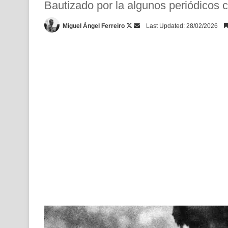
Bautizado por la algunos periódicos c
Follow
Send
Miguel Ángel Ferreiro
Last Updated: 28/02/2026
on
an
X
email