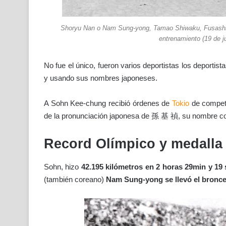
Shoryu Nan o Nam Sung-yong, Tamao Shiwaku, Fusashige
entrenamiento (19 de j
No fue el único, fueron varios deportistas los deport
y usando sus nombres japoneses.
A Sohn Kee-chung recibió órdenes de
Tokio
de competi
de la pronunciación japonesa de 孫 基 禎, su nombre co
Record Olímpico y medalla
Sohn, hizo
42.195 kilómetros en 2 horas 29min y 19 
(también coreano)
Nam Sung-yong se llevó el bronce