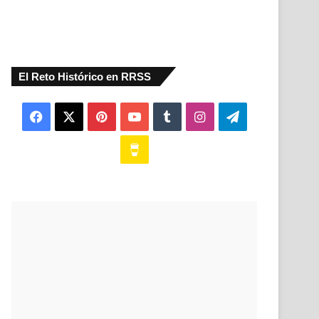
El Reto Histórico en RRSS
Facebook
X
Pinterest
YouTube
Tumblr
Instagram
Telegram
Buy
Me
a
Coffee