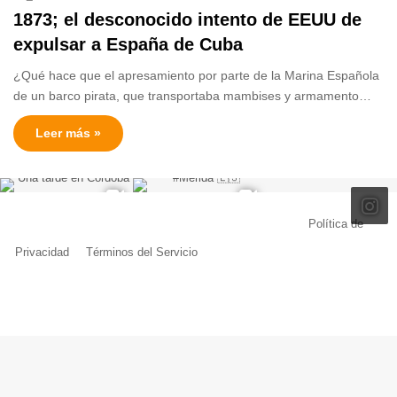
1873; el desconocido intento de EEUU de
expulsar a España de Cuba
¿Qué hace que el apresamiento por parte de la Marina Española
de un barco pirata, que transportaba mambises y armamento…
Leer más »
© Copyright 2026, Todos los derechos reservados |
Política de
Privacidad
|
Términos del Servicio
| Creado por Miguel Ángel Ferreiro
Facebook
X
Pinterest
YouTube
Tumblr
Instagram
Telegram
Buy
Me
a