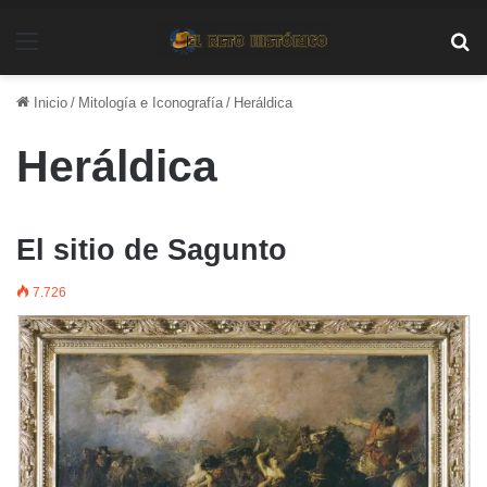
Menú
Bu
Inicio
/
Mitología e Iconografía
/
Heráldica
Heráldica
El sitio de Sagunto
7.726