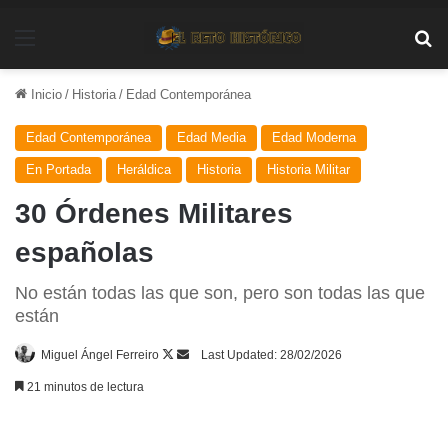
Menú
Bu
Inicio
/
Historia
/
Edad Contemporánea
Edad Contemporánea
Edad Media
Edad Moderna
En Portada
Heráldica
Historia
Historia Militar
30 Órdenes Militares
españolas
No están todas las que son, pero son todas las que
están
Follow
Send
Miguel Ángel Ferreiro
Last Updated: 28/02/2026
on
an
21 minutos de lectura
X
email