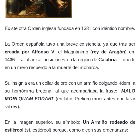
Existe otra Orden inglesa fundada en 1381 con idéntico nombre.
La Orden española tuvo una breve existencia, ya que tras ser
creada por Alfonso V
, el Magnánimo (
rey de Aragón
) en
1436
—al afianzar posiciones en la región de
Calabria—
quedó
en un mero recuerdo a la muerte del monarca.
Su insignia era un collar de oro con un armiño colgando -ídem. a
su homónima bretona- al que acompañaba la frase: “
MALO
MORI QUAM FODARI
” (en latín: Prefiero morir antes que fallar
-al rey).
En la imagen superior, su símbolo:
Un Armiño rodeado de
estiércol
(sí, estiércol) porque, como dicen sus ordenanzas: