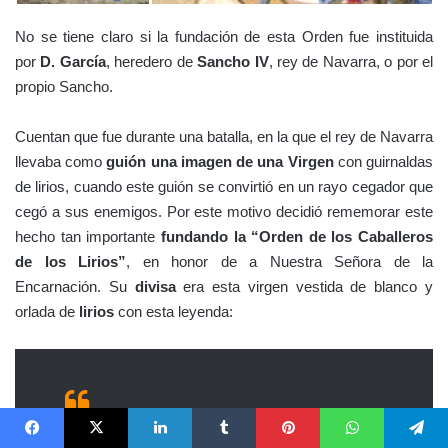
No se tiene claro si la fundación de esta Orden fue instituida
por
D. García
, heredero de
Sancho IV
, rey de Navarra, o por el
propio Sancho.
Cuentan que fue durante una batalla, en la que el rey de Navarra
llevaba como
guión una imagen de una Virgen
con guirnaldas
de lirios, cuando este guión se convirtió en un rayo cegador que
cegó a sus enemigos. Por este motivo decidió rememorar este
hecho tan importante
fundando la “Orden de los Caballeros
de los Lirios”
, en honor de a Nuestra Señora de la
Encarnación. Su
divisa
era esta virgen vestida de blanco y
orlada de
lirios
con esta leyenda:
Facebook
X
LinkedIn
Tumblr
Pinterest
WhatsApp
Telegram