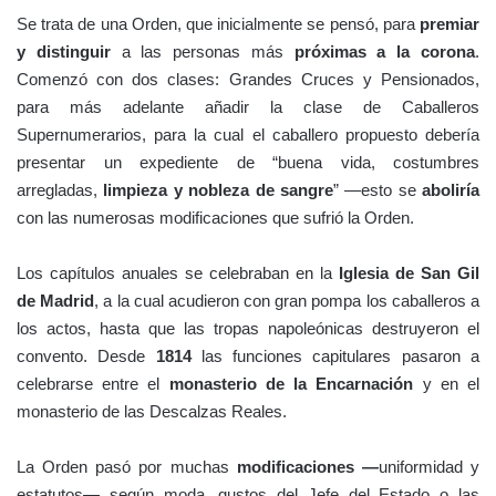
Se trata de una Orden, que inicialmente se pensó, para
premiar
y distinguir
a las personas más
próximas a la corona
.
Comenzó con dos clases: Grandes Cruces y Pensionados,
para más adelante añadir la clase de Caballeros
Supernumerarios, para la cual el caballero propuesto debería
presentar un expediente de “buena vida, costumbres
arregladas,
limpieza y nobleza de sangre
” —esto se
aboliría
con las numerosas modificaciones que sufrió la Orden.
Los capítulos anuales se celebraban en la
Iglesia de San Gil
de Madrid
, a la cual acudieron con gran pompa los caballeros a
los actos, hasta que las tropas napoleónicas destruyeron el
convento. Desde
1814
las funciones capitulares pasaron a
celebrarse entre el
monasterio de la Encarnación
y en el
monasterio de las Descalzas Reales.
La Orden pasó por muchas
modificaciones —
uniformidad y
estatutos— según moda, gustos del Jefe del Estado o las