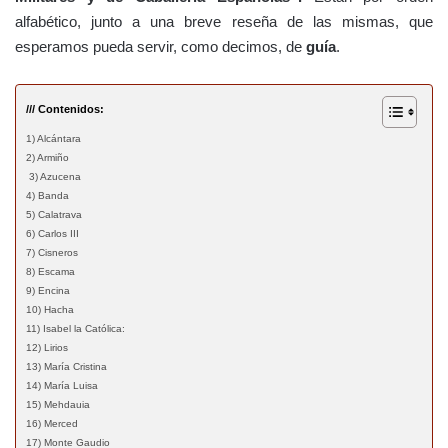
alfabético, junto a una breve reseña de las mismas, que
esperamos pueda servir, como decimos, de
guía
.
/// Contenidos:
1) Alcántara
2) Armiño
3) Azucena
4) Banda
5) Calatrava
6) Carlos III
7) Cisneros
8) Escama
9) Encina
10) Hacha
11) Isabel la Católica:
12) Lirios
13) María Cristina
14) María Luisa
15) Mehdauia
16) Merced
17) Monte Gaudio