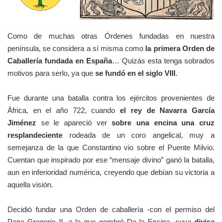
Como de muchas otras Órdenes fundadas en nuestra
península, se considera a sí misma como
la primera Orden de
Caballería fundada en España
… Quizás esta tenga sobrados
motivos para serlo, ya que
se fundó en el siglo VIII
.
Fue durante una batalla contra los ejércitos provenientes de
África, en el año 722, cuando
el rey de Navarra García
Jiménez
se le apareció ver
sobre una encina una cruz
resplandeciente
rodeada de un coro angelical, muy a
semejanza de la que Constantino vio sobre el Puente Milvio.
Cuentan que inspirado por ese “mensaje divino” ganó la batalla,
aun en inferioridad numérica, creyendo que debían su victoria a
aquella visión.
Decidió fundar una Orden de caballería -con el permiso del
Papa Gregorio II- a la que nombró De la Encina, cuya
divisa