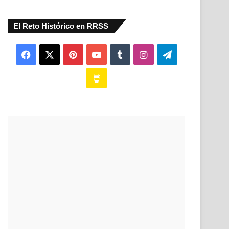
El Reto Histórico en RRSS
Facebook
X
Pinterest
YouTube
Tumblr
Instagram
Telegram
Buy
Me
a
Coffee