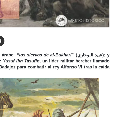
enger
Compartir por correo electrónico
 árabe: “
los siervos de al-Bukhari
” (عبيد البوخاري‎‎); y
e
Yusuf ibn Tasufin
, un líder militar bereber llamado
 Badajoz para combatir al rey Alfonso VI tras la caída