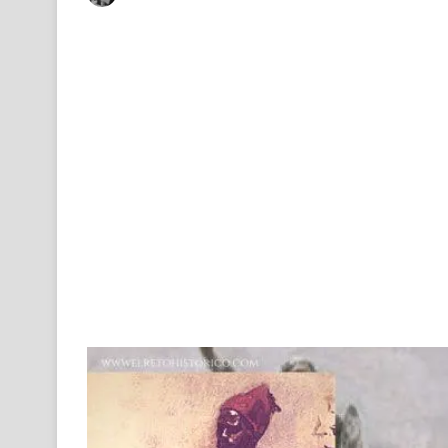
on
an
X
email