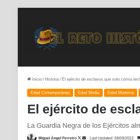
Inicio
/
Historia
/
El ejército de esclavos que solo comía lec
Edad Contemporánea
Edad Media
Edad Moderna
El ejército de esc
La Guardia Negra de los Ejércitos al
Follow
Send
Miguel Ángel Ferreiro
Last Updated: 08/09/2022