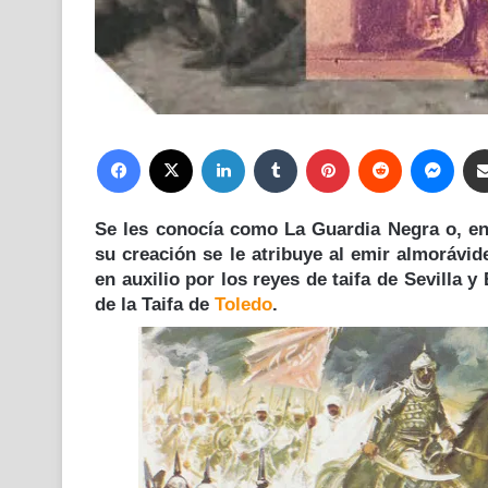
Facebook
X
LinkedIn
Tumblr
Pinterest
Reddit
Mess
Se les conocía como
La Guardia Negra
o, en
su creación se le atribuye al emir almorávid
en auxilio por los reyes de taifa de Sevilla y
de la Taifa de
Toledo
.