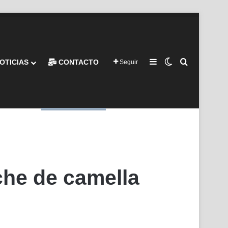
Barra lateral
Switch skin
Buscar por
OTICIAS
CONTACTO
Seguir
che de camella