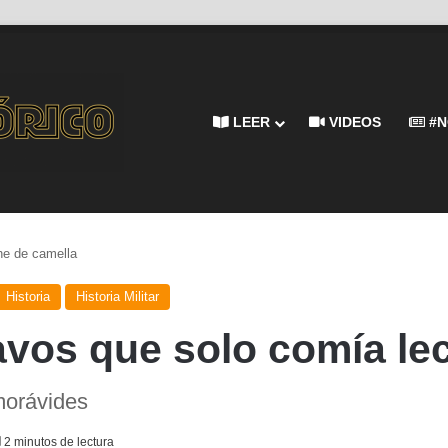
LEER
VIDEOS
#N
he de camella
Historia
Historia Militar
lavos que solo comía le
morávides
2 minutos de lectura