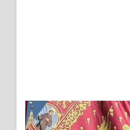
an
email