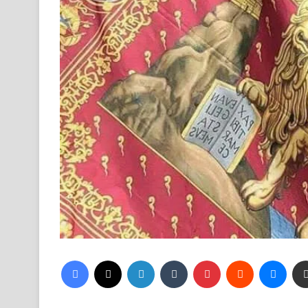
Facebook
X
LinkedIn
Tumblr
Pinterest
Reddit
Mess