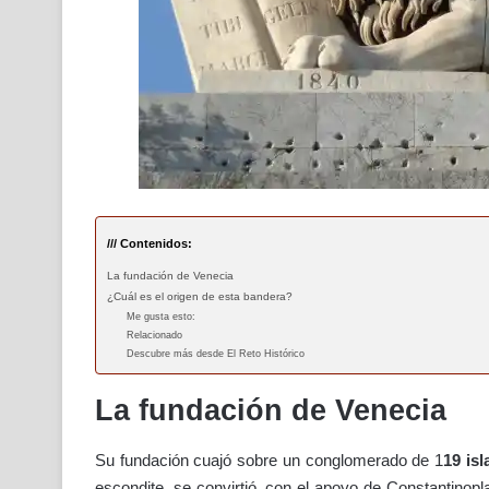
/// Contenidos:
La fundación de Venecia
¿Cuál es el origen de esta bandera?
Me gusta esto:
Relacionado
Descubre más desde El Reto Histórico
La fundación de Venecia
Su fundación cuajó sobre un conglomerado de 1
19 isl
escondite, se convirtió, con el apoyo de Constantinopl