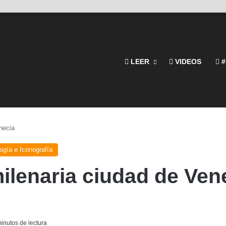
LEER
VIDEOS
#
necia
ogía e Iconografía
ilenaria ciudad de Ven
inutos de lectura