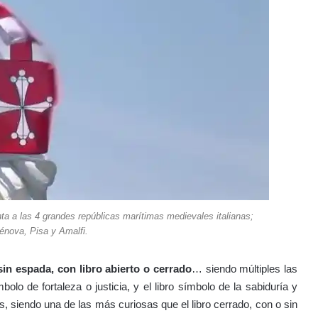
ta a las 4 grandes repúblicas marítimas medievales italianas;
énova, Pisa y Amalfi.
n espada, con libro abierto o cerrado
… siendo múltiples las
olo de fortaleza o justicia, y el libro símbolo de la sabiduría y
s, siendo una de las más curiosas que el libro cerrado, con o sin