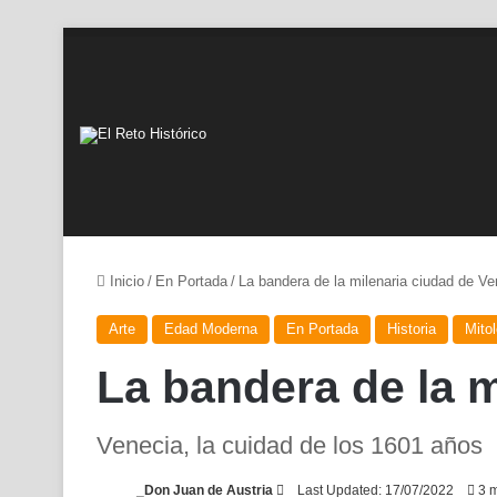
Inicio
/
En Portada
/
La bandera de la milenaria ciudad de Ve
Arte
Edad Moderna
En Portada
Historia
Mitol
La bandera de la m
Venecia, la cuidad de los 1601 años
Send
_Don Juan de Austria
Last Updated: 17/07/2022
3 m