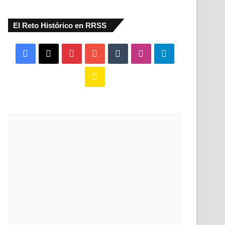
El Reto Histórico en RRSS
Facebook
X
Pinterest
YouTube
Tumblr
Instagram
Telegram
Buy
Me
a
Coffee