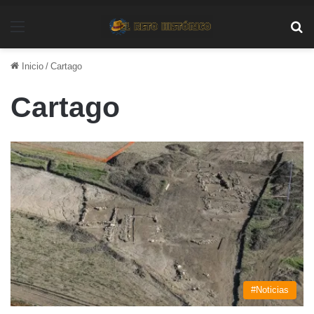
Menú
Bu
Inicio
/
Cartago
Cartago
#Noticias