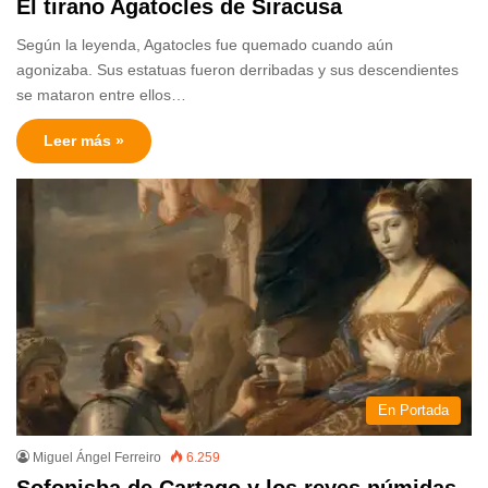
El tirano Agatocles de Siracusa
Según la leyenda, Agatocles fue quemado cuando aún
agonizaba. Sus estatuas fueron derribadas y sus descendientes
se mataron entre ellos…
Leer más »
En Portada
Miguel Ángel Ferreiro
6.259
Sofonisba de Cartago y los reyes númidas