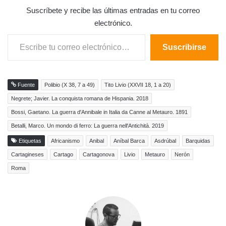
Suscríbete y recibe las últimas entradas en tu correo
electrónico.
Escribe tu correo electrónico…
Suscribirse
Fuente
Polibio (X 38, 7 a 49)
Tito Livio (XXVII 18, 1 a 20)
Negrete; Javier. La conquista romana de Hispania. 2018
Bossi, Gaetano. La guerra d'Annibale in Italia da Canne al Metauro. 1891
Betalli, Marco. Un mondo di ferro: La guerra nell'Antichità. 2019
Etiquetas
Africanismo
Anibal
Aníbal Barca
Asdrúbal
Barquidas
Cartagineses
Cartago
Cartagonova
Livio
Metauro
Nerón
Roma