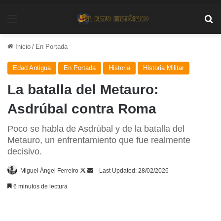
Menú
Bu
Inicio
/
En Portada
Edad Antigua
En Portada
Historia
Historia Militar
La batalla del Metauro:
Asdrúbal contra Roma
Poco se habla de Asdrúbal y de la batalla del
Metauro, un enfrentamiento que fue realmente
decisivo.
Follow
Send
Miguel Ángel Ferreiro
Last Updated: 28/02/2026
on
an
6 minutos de lectura
X
email