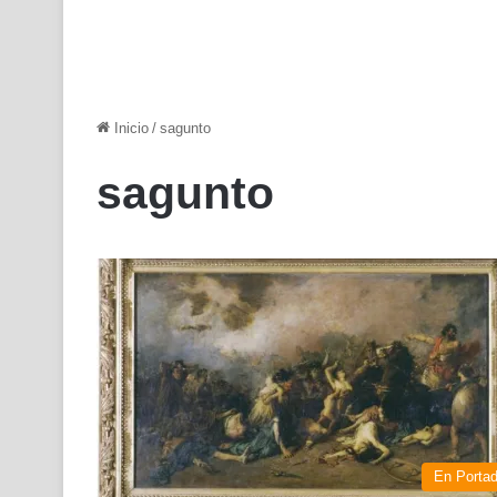
Inicio
/
sagunto
sagunto
En Porta