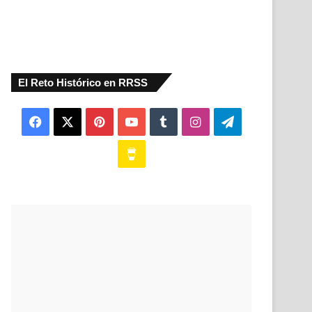
El Reto Histórico en RRSS
Facebook
X
Pinterest
YouTube
Tumblr
Instagram
Telegram
Buy
Me
a
Coffee