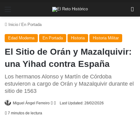
Menú
Bu
Inicio
/
En Portada
Edad Moderna
En Portada
Historia
Historia Militar
El Sitio de Orán y Mazalquivir:
una Yihad contra España
Los hermanos Alonso y Martín de Córdoba
estuvieron a cargo de Orán y Mazalquivir durante el
sitio de 1563
Follow
Send
Miguel Ángel Ferreiro
Last Updated: 28/02/2026
on
an
7 minutos de lectura
X
email