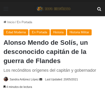
Menú
Bu
Inicio
/
En Portada
Edad Moderna
En Portada
Historia
Historia Militar
Alonso Mendo de Solís, un
desconocido capitán de la
guerra de Flandes
Los recónditos orígenes del capitán y gobernador
Send
Sandra Antúnez López
Last Updated: 20/05/2021
an
4 minutos de lectura
email