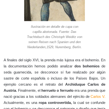
Ilustración en detalle de capa con
capilla abotonada. Fuente: Das
Trachtebuch des Christoph Weiditz von
seinen Reisen nach Spanien und den
Niederlanden,1529, Nuremberg, Berlín.
A finales del siglo XVI, la prenda más lujosa era el bohemio. En
la documentación hemos podido analizar
dos bohemios
de
seda guarnecida, se desconoce sí fue realizado por algún
sastre de corte española o incluso de los Países Bajos. Un
ejemplo cercano es el retrato del
Archiduque Carlos de
Austria
. Finalmente, el
herruelo o ferruelo
era una prenda que
nació gracias a los soldados alemanes del ejército de
Carlos V.
Actualmente, es una
ropa controvertida,
la cual se confunde
con el bohemio y se desconoce el patronaje o diseño que tenía