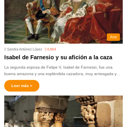
Arte
Sandra Antúnez López
6.864
Isabel de Farnesio y su afición a la caza
La segunda esposa de Felipe V, Isabel de Farnesio, fue una
buena amazona y una espléndida cazadora, muy arriesgada y…
Leer más »