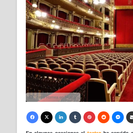
Teatro Romea en Murcia.
Facebook
X
LinkedIn
Tumblr
Pinterest
Reddit
Mess