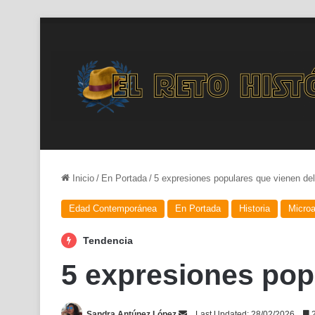
Inicio
/
En Portada
/
5 expresiones populares que vienen del
Edad Contemporánea
En Portada
Historia
Microa
Tendencia
5 expresiones popu
Send
Sandra Antúnez López
Last Updated: 28/02/2026
2