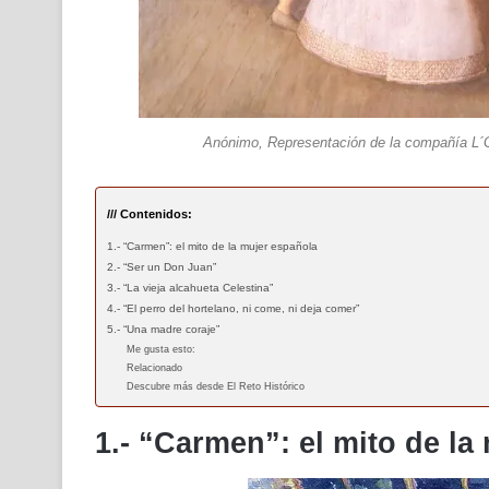
Anónimo, Representación de la compañía L´Ge
/// Contenidos:
1.- “Carmen”: el mito de la mujer española
2.- “Ser un Don Juan”
3.- “La vieja alcahueta Celestina”
4.- “El perro del hortelano, ni come, ni deja comer”
5.- “Una madre coraje”
Me gusta esto:
Relacionado
Descubre más desde El Reto Histórico
1.- “Carmen”: el mito de la