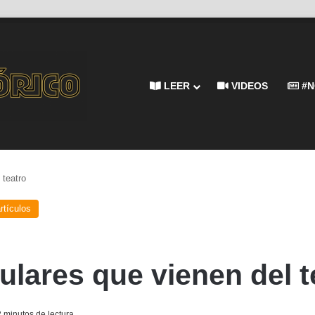
LEER
VIDEOS
#N
 teatro
rtículos
lares que vienen del t
 minutos de lectura