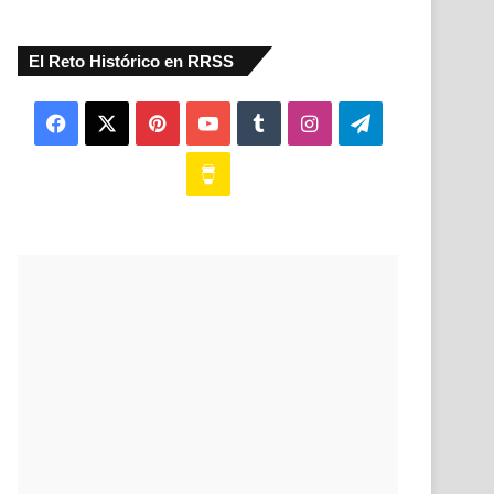
El Reto Histórico en RRSS
Facebook
X
Pinterest
YouTube
Tumblr
Instagram
Telegram
Buy
Me
a
Coffee