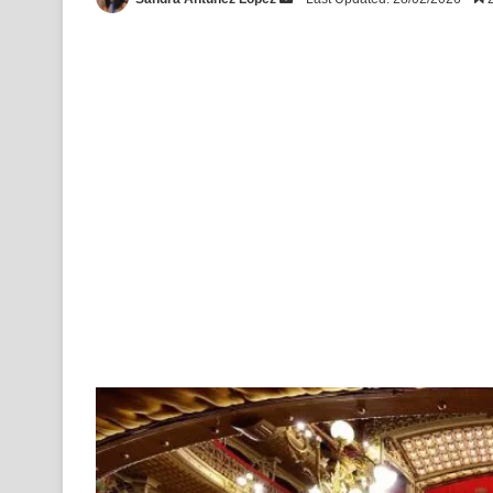
an
email