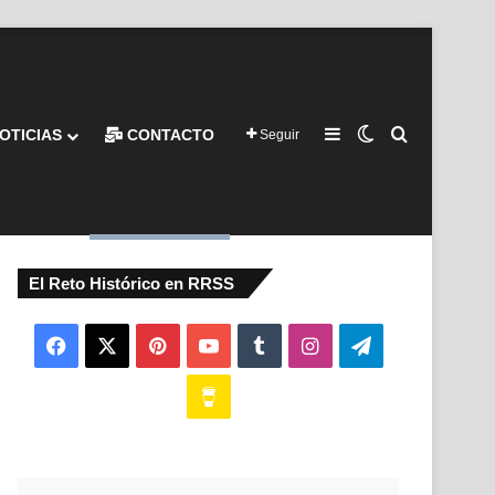
Barra lateral
Switch skin
Buscar por
OTICIAS
CONTACTO
Seguir
El Reto Histórico en RRSS
Facebook
X
Pinterest
YouTube
Tumblr
Instagram
Telegram
Buy
Me
a