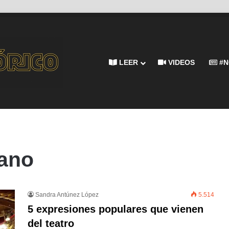
LEER
VIDEOS
#N
lano
Sandra Antúnez López
5.514
5 expresiones populares que vienen
del teatro