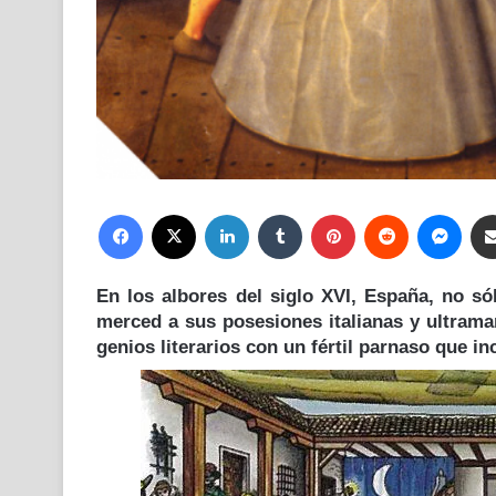
Facebook
X
LinkedIn
Tumblr
Pinterest
Reddit
Mess
En los albores del siglo XVI,
España, no só
merced a sus posesiones italianas y ultrama
genios literarios con un fértil parnaso que i