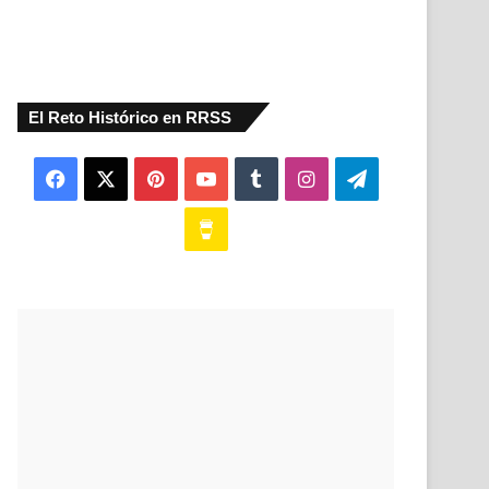
El Reto Histórico en RRSS
Facebook
X
Pinterest
YouTube
Tumblr
Instagram
Telegram
Buy
Me
a
Coffee