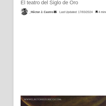
El teatro del Siglo de Oro
Send
_Héctor J. Castro
Last Updated: 17/03/2024
4 minu
an
email