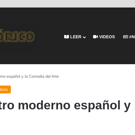
LEER
VIDEOS
#N
erno español y la Comedia del Arte
atura
atro moderno español y