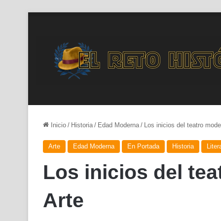
Inicio
/
Historia
/
Edad Moderna
/
Los inicios del teatro mod
Arte
Edad Moderna
En Portada
Historia
Liter
Los inicios del te
Arte