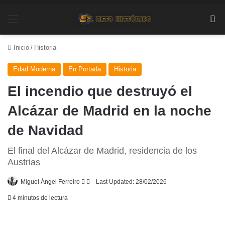
Menú
Bu
Inicio
/
Historia
Edad Moderna
En Portada
Historia
El incendio que destruyó el
Alcázar de Madrid en la noche
de Navidad
El final del Alcázar de Madrid, residencia de los
Austrias
Follow
Send
Miguel Ángel Ferreiro
Last Updated: 28/02/2026
on
an
4 minutos de lectura
X
email