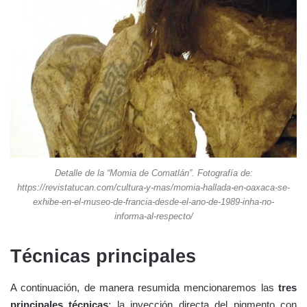
Detalle de la “Momia de Comatlán”. Fotografía de:
https://revistatucan.com/cultura-y-mas/momia-hallada-en-oaxaca-se-
exhibe-en-el-museo-de-francia-desde-el-ano-de-1989-inha-no-
informa-al-respecto/
Técnicas principales
A continuación, de manera resumida mencionaremos las
tres
principales técnicas
: la inyección directa del pigmento con