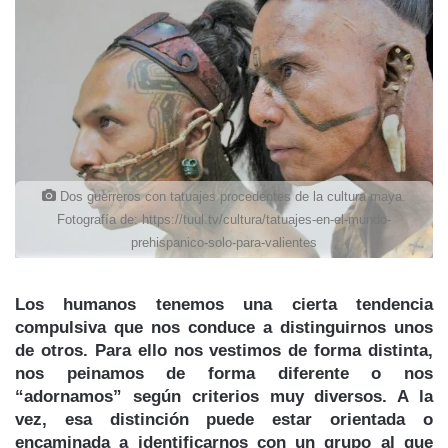
Dos guerreros con tatuajes procedentes de la cultura maya.
Fotografía de: https://tuul.tv/cultura/tatuajes-en-el-mundo-
prehispanico-solo-para-valientes
Los humanos tenemos una cierta tendencia
compulsiva que nos conduce a distinguirnos unos
de otros. Para ello nos vestimos de forma distinta,
nos peinamos de forma diferente o nos
“adornamos” según criterios muy diversos. A la
vez, esa distinción puede estar orientada o
encaminada a identificarnos con un grupo al que