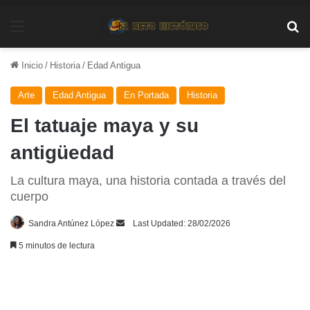
Menú
Bu
Inicio
/
Historia
/
Edad Antigua
Arte
Edad Antigua
En Portada
Historia
El tatuaje maya y su
antigüedad
La cultura maya, una historia contada a través del
cuerpo
Send
Sandra Antúnez López
Last Updated: 28/02/2026
an
5 minutos de lectura
email