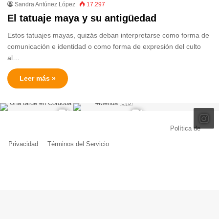
Sandra Antúnez López
17.297
El tatuaje maya y su antigüedad
Estos tatuajes mayas, quizás deban interpretarse como forma de
comunicación e identidad o como forma de expresión del culto
al…
Leer más »
© Copyright 2026, Todos los derechos reservados |
Política de
Privacidad
|
Términos del Servicio
| Creado por Miguel Ángel Ferreiro
Facebook
X
Pinterest
YouTube
Tumblr
Instagram
Telegram
Buy
Me
a