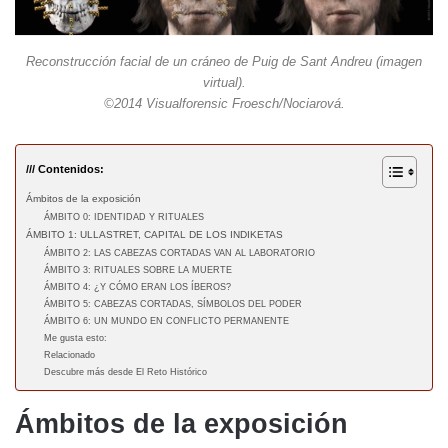
Reconstrucción facial de un cráneo de Puig de Sant Andreu (imagen
virtual).
©2014 Visualforensic Froesch/Nociarová.
/// Contenidos:
Ámbitos de la exposición
ÁMBITO 0: IDENTIDAD Y RITUALES
ÁMBITO 1: ULLASTRET, CAPITAL DE LOS INDIKETAS
ÁMBITO 2: LAS CABEZAS CORTADAS VAN AL LABORATORIO
ÁMBITO 3: RITUALES SOBRE LA MUERTE
ÁMBITO 4: ¿Y CÓMO ERAN LOS ÍBEROS?
ÁMBITO 5: CABEZAS CORTADAS, SÍMBOLOS DEL PODER
ÁMBITO 6: UN MUNDO EN CONFLICTO PERMANENTE
Me gusta esto:
Relacionado
Descubre más desde El Reto Histórico
Ámbitos de la exposición