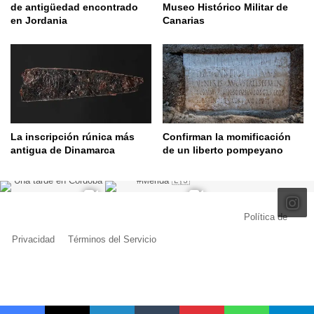
de antigüedad encontrado
Museo Histórico Militar de
en Jordania
Canarias
La inscripción rúnica más
Confirman la momificación
antigua de Dinamarca
de un liberto pompeyano
© Copyright 2026, Todos los derechos reservados |
Política de
Privacidad
|
Términos del Servicio
| Creado por Miguel Ángel Ferreiro
Facebook
X
Pinterest
YouTube
Tumblr
Instagram
Telegram
Buy
Me