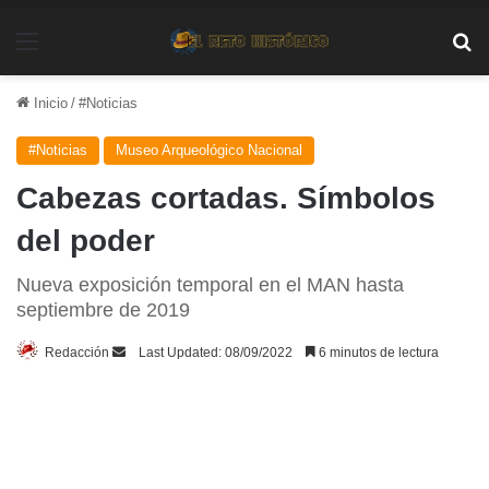
Menú
Bu
Inicio
/
#Noticias
#Noticias
Museo Arqueológico Nacional
Cabezas cortadas. Símbolos
del poder
Nueva exposición temporal en el MAN hasta
septiembre de 2019
Send
Redacción
Last Updated: 08/09/2022
6 minutos de lectura
an
email