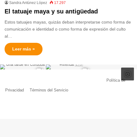
Sandra Antúnez López
17.297
El tatuaje maya y su antigüedad
Estos tatuajes mayas, quizás deban interpretarse como forma de
comunicación e identidad o como forma de expresión del culto
al…
Leer más »
© Copyright 2026, Todos los derechos reservados |
Política de
Privacidad
|
Términos del Servicio
| Creado por Miguel Ángel Ferreiro
Facebook
X
Pinterest
YouTube
Tumblr
Instagram
Telegram
Buy
Me
a